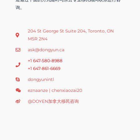
询。
204 St George St Suite 204, Toronto, ON
M5R 2N4
ask@dongyun.ca
+1 647-580-8988
+1 647-861-6669
dongyunintl
eznaanze | chenxiaozai20
@DOYEN加拿大移民咨询