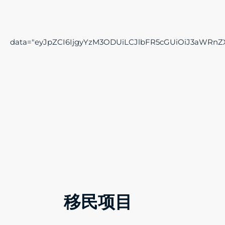
data="eyJpZCI6IjgyYzM3ODUiLCJlbFR5cGUiOiJ3aWRnZ
移民项目