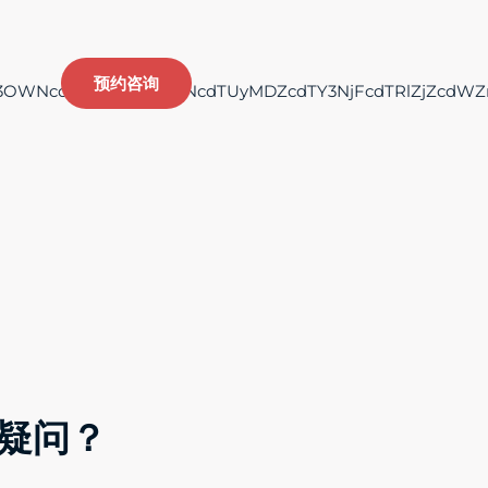
预约咨询
Y3OWNcdTViZjlcdTYyNTNcdTUyMDZcdTY3NjFcdTRlZjZcdWZ
疑问？