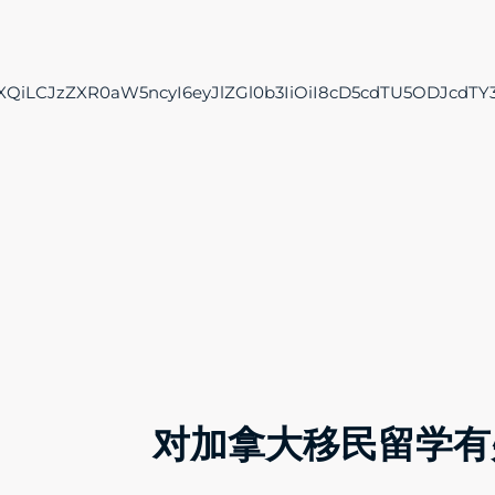
XQiLCJzZXR0aW5ncyI6eyJlZGl0b3IiOiI8cD5cdTU5ODJcdT
对加拿大移民留学有