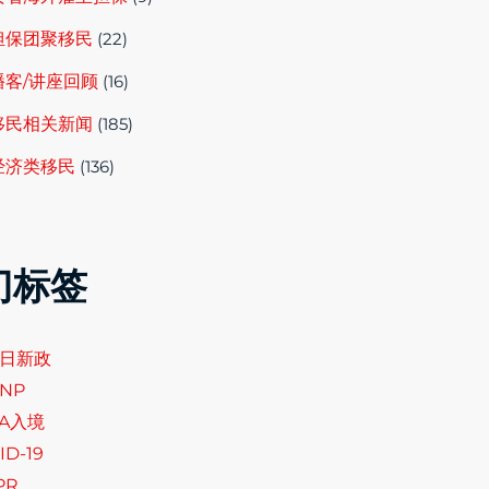
担保团聚移民
(22)
播客/讲座回顾
(16)
移民相关新闻
(185)
经济类移民
(136)
门标签
6日新政
NP
SA入境
ID-19
PR