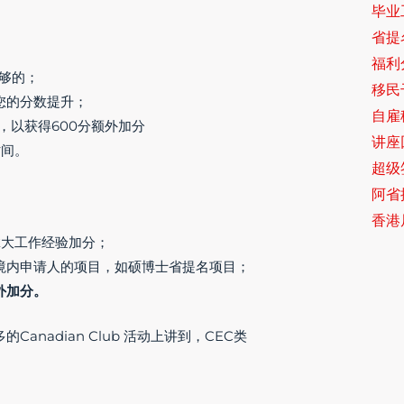
毕业
省提
福利
不够的；
移民
您的分数提升；
自雇
，以获得600分额外加分
讲座
时间。
超级签
阿省提
香港
拿大工作经验加分；
境内申请人的项目，如硕博士省提名项目；
外加分。
anadian Club 活动上讲到，CEC类