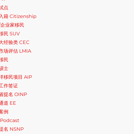
试点
籍 Citizenship
/企业家移民
移民 SUV
大经验类 CEC
市场评估 LMIA
移民
硕士
洋移民项目 AIP
工作签证
省提名 OINP
通道 EE
案例
Podcast
提名 NSNP