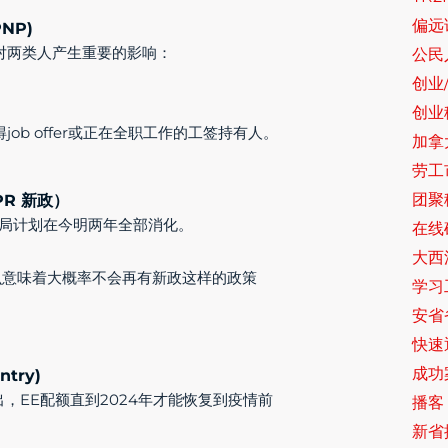
偏远
NP)
对两类人产生重要的影响：
公民入
创业
创业
b offer或正在全职工作的工签持有人。
加拿
劳工
团聚
PR 新政）
民局计划在今明两年全部消化。
在线
大西
，那么意味着大概率不会再有新政这样的政策
学习
安省
快速
成功
ntry)
，EE配额直到2024年才能恢复到疫情前
播客 
新省