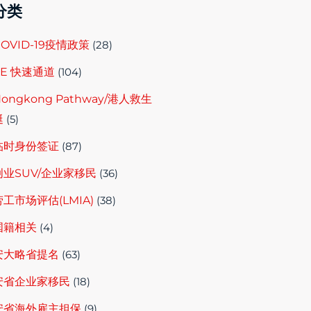
分类
COVID-19疫情政策
(28)
EE 快速通道
(104)
ongkong Pathway/港人救生
艇
(5)
临时身份签证
(87)
创业SUV/企业家移民
(36)
劳工市场评估(LMIA)
(38)
国籍相关
(4)
安大略省提名
(63)
安省企业家移民
(18)
安省海外雇主担保
(9)