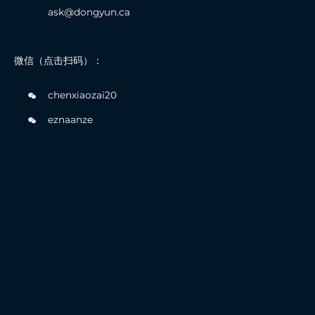
ask@dongyun.ca
微信（点击扫码）：
chenxiaozai20
eznaanze