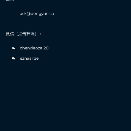
ask@dongyun.ca
微信（点击扫码）：
chenxiaozai20
eznaanze