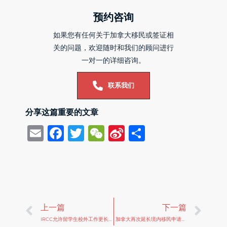
预约咨询
如果您有任何关于加拿大移民或签证相
关的问题，欢迎随时和我们的顾问进行
一对一的详细咨询。
联系我们
分享这篇重要的文章
Email
Facebook
Twitter
WeChat
Sina
Share
Weibo
Prev
Ne
上一篇
下一篇
IRCC允许留学生校外工作更长时间
加拿大再次延长境内移民申请免体检(IME Exemption)临时政策