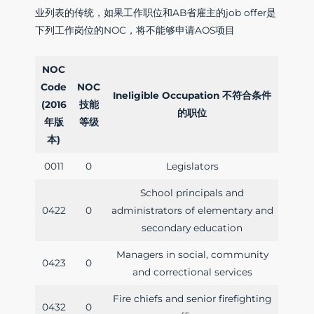
业列表的传统，如果工作职位和AB省雇主的job offer是
下列工作岗位的NOC，将不能够申请AOS项目
NOC
Code
NOC
Ineligible Occupation 不符合条件
(2016
技能
的职位
年版
等级
本)
0011
0
Legislators
School principals and
0422
0
administrators of elementary and
secondary education
Managers in social, community
0423
0
and correctional services
Fire chiefs and senior firefighting
0432
0