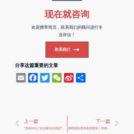
现在就咨询
欢迎携带简历，联系我们的顾问进行专
业评估！
联系我们
分享这篇重要的文章
Email
Facebook
Twitter
WeChat
Sina
Share
Weibo
Prev
Ne
上一篇
下一篇
“安省100人”企业家试点选定TBDC为项目合作方
移民部长宣布友好政策！毕业工签再再再延长！EE即将重新开放 ！