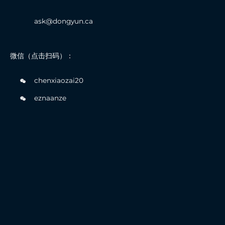
ask@dongyun.ca
微信（点击扫码）：
chenxiaozai20
eznaanze