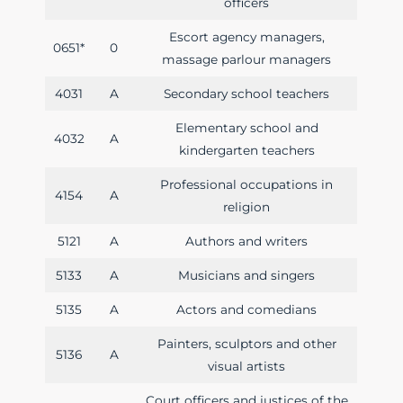
officers
Escort agency managers,
0651*
0
massage parlour managers
4031
A
Secondary school teachers
Elementary school and
4032
A
kindergarten teachers
Professional occupations in
4154
A
religion
5121
A
Authors and writers
5133
A
Musicians and singers
5135
A
Actors and comedians
Painters, sculptors and other
5136
A
visual artists
Court officers and justices of the