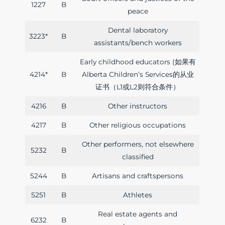
1227
B
peace
Dental laboratory
3223*
B
assistants/bench workers
Early childhood educators (如果有
4214*
B
Alberta Children’s Services的从业
证书（L1或L2则符合条件）
4216
B
Other instructors
4217
B
Other religious occupations
Other performers, not elsewhere
5232
B
classified
5244
B
Artisans and craftspersons
5251
B
Athletes
Real estate agents and
6232
B