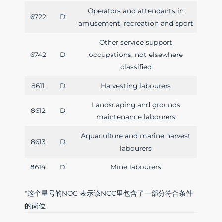
Operators and attendants in
6722
D
amusement, recreation and sport
Other service support
6742
D
occupations, not elsewhere
classified
8611
D
Harvesting labourers
Landscaping and grounds
8612
D
maintenance labourers
Aquaculture and marine harvest
8613
D
labourers
8614
D
Mine labourers
*这个星号的NOC 表示该NOC里包含了一部分符合条件
的岗位