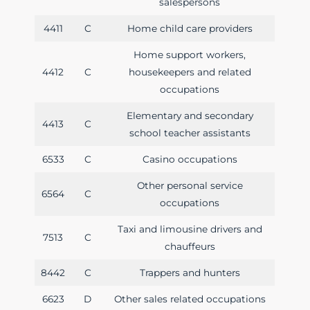
salespersons
4411
C
Home child care providers
Home support workers,
4412
C
housekeepers and related
occupations
Elementary and secondary
4413
C
school teacher assistants
6533
C
Casino occupations
Other personal service
6564
C
occupations
Taxi and limousine drivers and
7513
C
chauffeurs
8442
C
Trappers and hunters
6623
D
Other sales related occupations