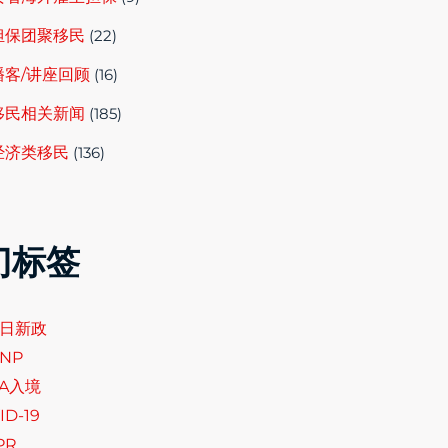
担保团聚移民
(22)
播客/讲座回顾
(16)
移民相关新闻
(185)
经济类移民
(136)
门标签
6日新政
NP
SA入境
ID-19
PR