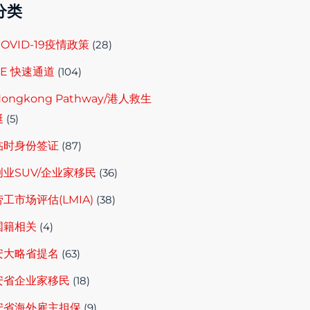
分类
COVID-19疫情政策
(28)
EE 快速通道
(104)
ongkong Pathway/港人救生
艇
(5)
临时身份签证
(87)
创业SUV/企业家移民
(36)
劳工市场评估(LMIA)
(38)
国籍相关
(4)
安大略省提名
(63)
安省企业家移民
(18)
安省海外雇主担保
(9)