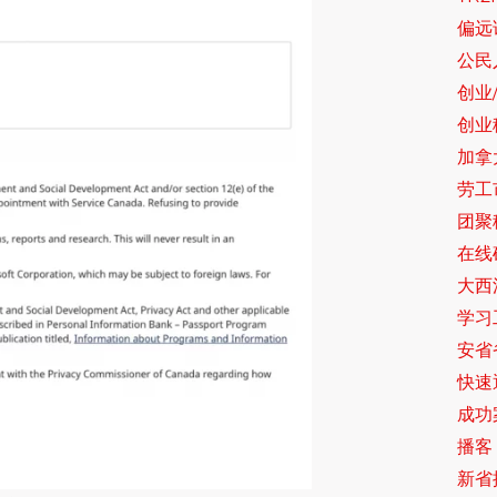
偏远
公民入
创业
创业
加拿
劳工
团聚
在线
大西
学习
安省
快速
成功
播客 
新省