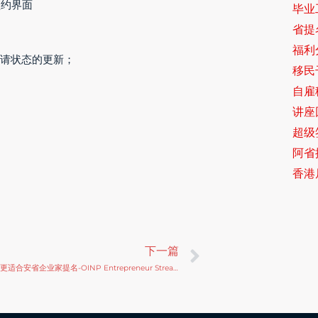
线预约界面
毕业
省提
福利
申请状态的更新；
移民
自雇
讲座
超级签
阿省提
香港
Next
下一篇
哪些申请人更适合安省企业家提名-OINP Entrepreneur Stream ？