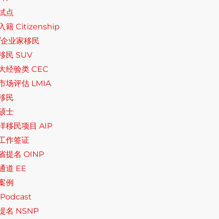
试点
籍 Citizenship
/企业家移民
移民 SUV
大经验类 CEC
市场评估 LMIA
移民
硕士
洋移民项目 AIP
工作签证
省提名 OINP
通道 EE
案例
Podcast
提名 NSNP