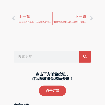
Prev
Ne
上一篇
下一篇
2019年4月30日-东云移民为全部客户抢到安省研究生提名(OINP MASTERS)申请名额
加拿大移民部6月4日增订法案保护外籍工作人员的权益
Search
点击下方邮箱按钮，
订阅获取最新移民资讯！
点击订阅