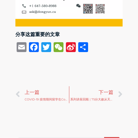
分享这篇重要的文章
Email
Facebook
Twitter
WeChat
Sina
Share
Weibo
Prev
Ne
上一篇
下一篇
COVID-19 疫情期间留学生Co-op实习工作许可临时政策
系列讲座回顾 | 75分大赦从天而降！EE CEC 移民项目精讲
Search