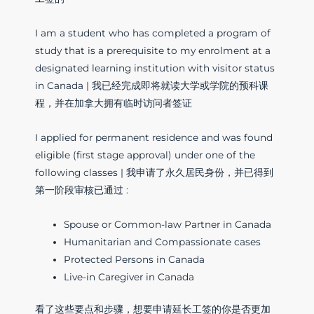
I am a student who has completed a program of
study that is a prerequisite to my enrolment at a
designated learning institution with visitor status
in Canada | 我已经完成即将就读大学或学院的预科课
程，并在加拿大拥有临时访问者签证
I applied for permanent residence and was found
eligible (first stage approval) under one of the
following classes | 我申请了永久居民身份，并已得到
第一阶段审核已通过 :
Spouse or Common-law Partner in Canada
Humanitarian and Compassionate cases
Protected Persons in Canada
Live-in Caregiver in Canada
看了这些要点和步骤，想要申请延长工签的你是否更加