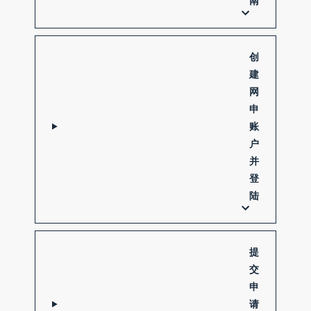
南
创
建
网
申
账
户
并
登
陆
提
交
申
请