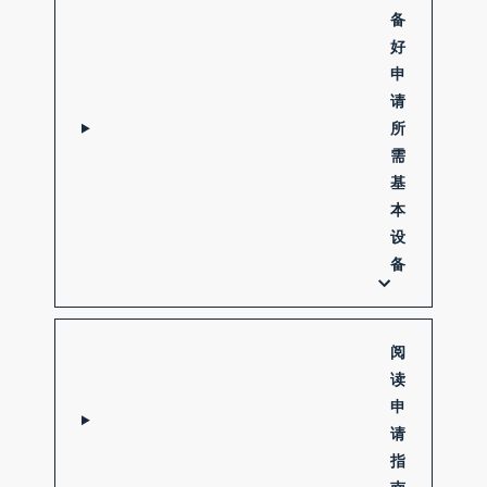
备
好
申
请
所
需
基
本
设
备
阅
读
申
请
指