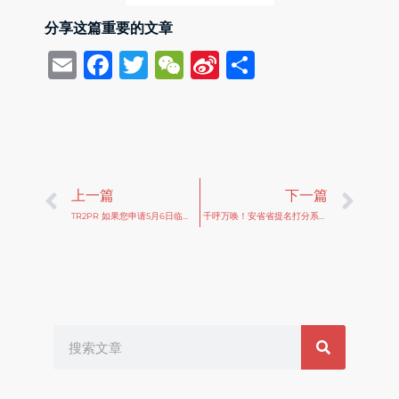
分享这篇重要的文章
Email
Facebook
Twitter
WeChat
Sina
Share
Weibo
Prev
Ne
上一篇
下一篇
TR2PR 如果您申请5月6日临时政策移民，您将无法申请桥梁(BOWP)工签！
千呼万唤！安省省提名打分系统OINP EOI正式上线！不抢不挤即日可入池~！
Search