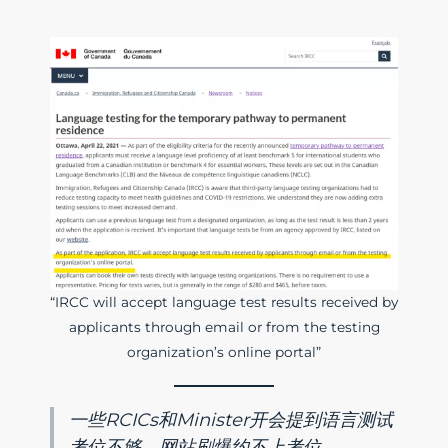
“IRCC will accept language test results received by
applicants through email or from the testing
organization’s online portal”
一些RCICs和Minister开会提到语言测试
考位不够，网站刷爆约不上考位。