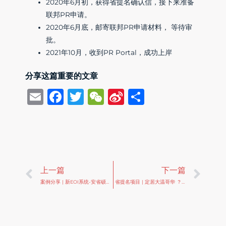
2020年6月初，获得省提名确认信，接下来准备
联邦PR申请。
2020年6月底，邮寄联邦PR申请材料， 等待审
批。
2021年10月，收到PR Portal，成功上岸
分享这篇重要的文章
Email
Facebook
Twitter
WeChat
Sina
Share
Weibo
Prev
Ne
上一篇
下一篇
案例分享 | 新EOI系统-安省硕士省提名成功案例
省提名项目 | 定居大温哥华 ？ BC省提名项目了解一下