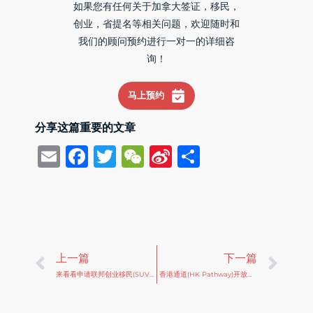
如果您有任何关于加拿大签证，移民，
创业，省提名等相关问题，欢迎随时和
我们的顾问预约进行一对一的详细咨
询！
马上预约
分享这篇重要的文章
Email
Facebook
Twitter
WeChat
Sina
Share
Weibo
Prev
Ne
上一篇
下一篇
来看看申请联邦创业移民(SUV)的创始人都是哪些学历和年纪 – 用数据说话
香港通道(HK Pathway)开放工签项目更新费用要求