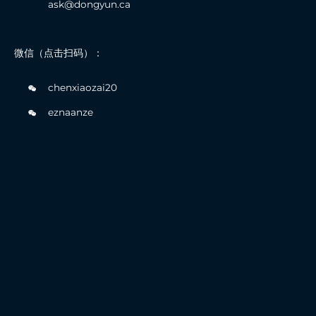
ask@dongyun.ca
微信（点击扫码）：
chenxiaozai20
eznaanze