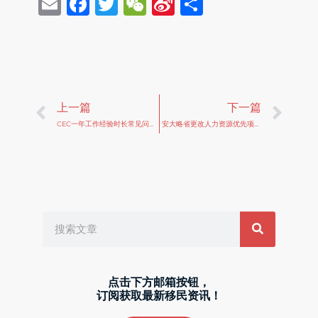
Email
Facebook
Twitter
WeChat
Sina
Share
Weibo
Prev
Ne
上一篇
下一篇
CEC一年工作经验时长常见问答，关于“最少1年“你应该知道的事
安大略省更改人力资源优先项目(OINP Human Capital Priorities)的CRS最低分数要求
Search
点击下方邮箱按钮，
订阅获取最新移民资讯！