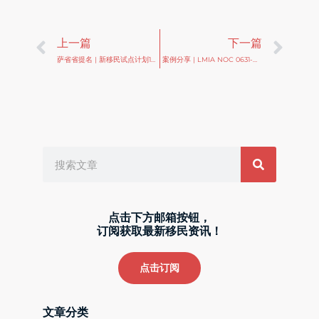
Prev
Ne
上一篇
下一篇
萨省省提名 | 新移民试点计划12月实施！缺人！欢迎来萨省工作定居~
案例分享 | LMIA NOC 0631-餐厅经理 W先生成功获批！EE加分50
Search
点击下方邮箱按钮，
订阅获取最新移民资讯！
点击订阅
文章分类