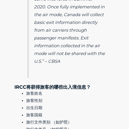
2020. Once fully implemented in
the air mode, Canada will collect
basic exit information directly
from air carriers through
passenger manifests. Exit
information collected in the air
mode will not be shared with the
U.S.” – CBSA
IRCC将获得旅客的哪些出入境信息？
旅客姓名
旅客性别
出生日期
旅客国籍
旅行文件类别 （如护照）