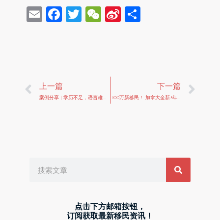
Email
Facebook
Twitter
WeChat
Sina
Share
Weibo
Prev
Ne
上一篇
下一篇
案例分享 | 学历不足，语言难考，LMIA 挽救了他的移民计划
100万新移民！ 加拿大全新3年移民规划大纲发布
Search
点击下方邮箱按钮，
订阅获取最新移民资讯！