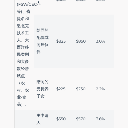
人
(FSW/CEC
等)、省
提名和
魁北克
陪同的
技术工
配偶或
人、大
$825
$850
3.0%
同居伙
西洋移
伴
民类别
和大多
数经济
试点
陪同的
（农
受抚养
$225
$230
2.2%
村、农
子女
业-食
品）。
主申请
$550
$570
3.6%
人