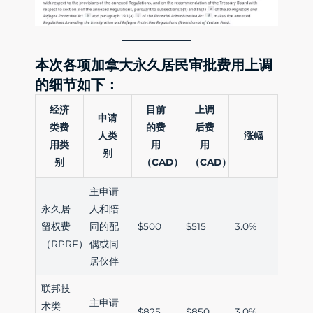
本次各项加拿大永久居民审批费用上调
的细节如下：
经济
目前
上调
申请
类费
的费
后费
人类
涨幅
用类
用
用
别
别
（CAD）
（CAD）
主申请
永久居
人和陪
留权费
同的配
$500
$515
3.0%
（RPRF）
偶或同
居伙伴
联邦技
主申请
术类
$825
$850
3.0%