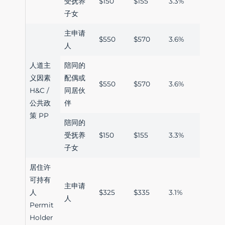
受抚养
$150
$155
3.3%
子女
主申请
$550
$570
3.6%
人
人道主
陪同的
义因素
配偶或
$550
$570
3.6%
H&C /
同居伙
公共政
伴
策 PP
陪同的
受抚养
$150
$155
3.3%
子女
居住许
可持有
主申请
人
$325
$335
3.1%
人
Permit
Holder