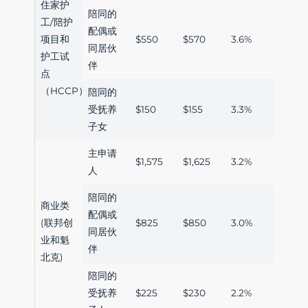
住家护
陪同的
工/陪护
配偶或
项目和
$550
$570
3.6%
同居伙
护工试
伴
点
（HCCP）
陪同的
受抚养
$150
$155
3.3%
子女
主申请
$1,575
$1,625
3.2%
人
陪同的
商业类
配偶或
(联邦创
$825
$850
3.0%
同居伙
业和魁
伴
北克)
陪同的
受抚养
$225
$230
2.2%