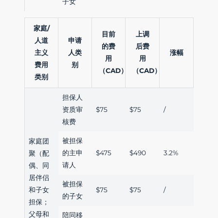
子女
家庭/
目前
上调
人道
申请
的费
后费
主义
人类
涨幅
用
用
费用
别
（CAD）
（CAD）
类别
担保人
资质审
$75
$75
/
核费
被担保
家庭团
的主申
$475
$490
3.2%
聚（配
请人
偶、同
居伴侣
被担保
和子女
$75
$75
/
的子女
担保；
父母和
陪同移