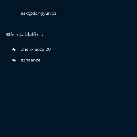
ask@dongyun.ca
微信（点击扫码）：
chenxiaozai20
eznaanze