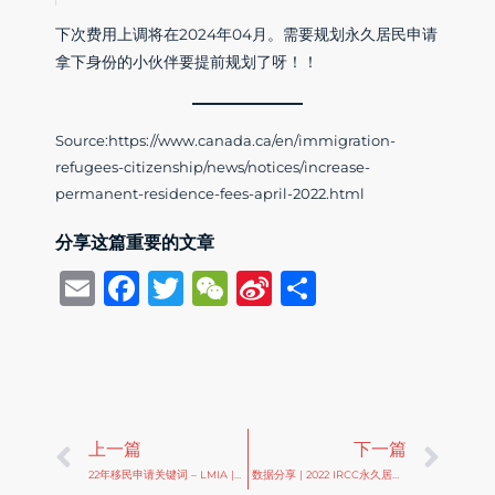
下次费用上调将在2024年04月。需要规划永久居民申请
拿下身份的小伙伴要提前规划了呀！！
Source:https://www.canada.ca/en/immigration-
refugees-citizenship/news/notices/increase-
permanent-residence-fees-april-2022.html
分享这篇重要的文章
Email
Facebook
Twitter
WeChat
Sina
Share
Weibo
Prev
Ne
上一篇
下一篇
22年移民申请关键词 – LMIA | 突发： 3年LMIA工签发放中，即刻生效！
数据分享 | 2022 IRCC永久居民和学习许可数据