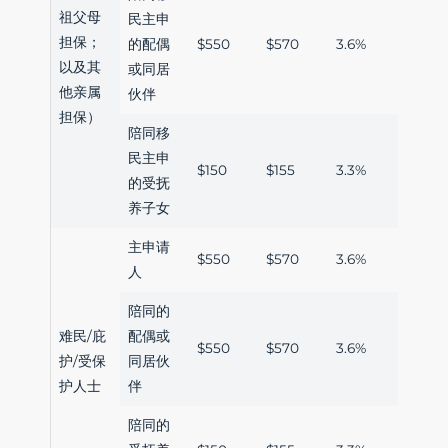
祖父母
民主申
担保；
的配偶
$550
$570
3.6%
以及其
或同居
他亲属
伙伴
担保）
陪同移
民主申
$150
$155
3.3%
的受抚
养子女
主申请
$550
$570
3.6%
人
陪同的
难民/庇
配偶或
$550
$570
3.6%
护/受保
同居伙
护人士
伴
陪同的