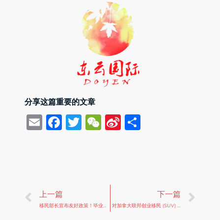
分享这篇重要的文章
Email
Facebook
Twitter
WeChat
Sina
Share
Weibo
Prev
Ne
上一篇
下一篇
移民部长宣布友好政策！毕业工签再再再延长！EE即将重新开放 ！
对加拿大联邦创业移民 (SUV) 审批进度的看法