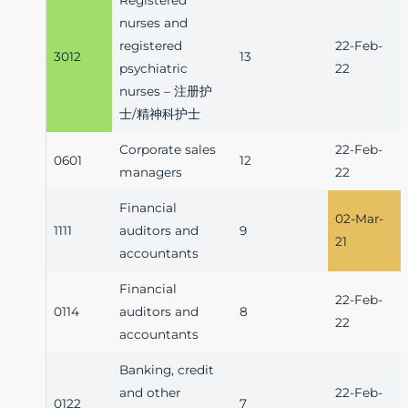
nurses and
registered
22-Feb-
3012
13
psychiatric
22
nurses – 注册护
士/精神科护士
Corporate sales
22-Feb-
0601
12
managers
22
Financial
02-Mar-
1111
auditors and
9
21
accountants
Financial
22-Feb-
0114
auditors and
8
22
accountants
Banking, credit
and other
22-Feb-
0122
7