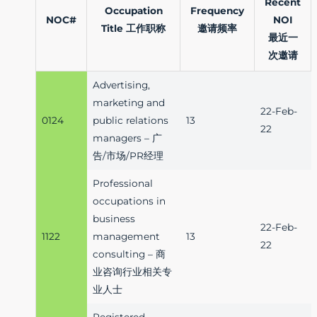
Recent
Occupation
Frequency
NOC#
NOI
Title 工作职称
邀请频率
最近一
次邀请
Advertising,
marketing and
22-Feb-
0124
public relations
13
22
managers – 广
告/市场/PR经理
Professional
occupations in
business
22-Feb-
1122
management
13
22
consulting – 商
业咨询行业相关专
业人士
Registered