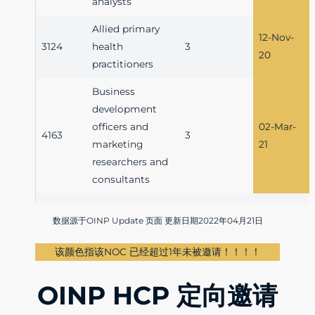
analysts
Allied primary
12-Nov-
3124
health
3
20
practitioners
Business
development
officers and
02-Mar-
4163
3
marketing
21
researchers and
consultants
数据源于OINP Update 页面 更新日期2022年04月21日
该颜色指该NOC 已经超过1年未被邀请！！！！
OINP HCP 定向邀请