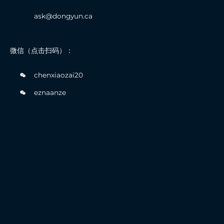
ask@dongyun.ca
微信（点击扫码）：
chenxiaozai20
eznaanze