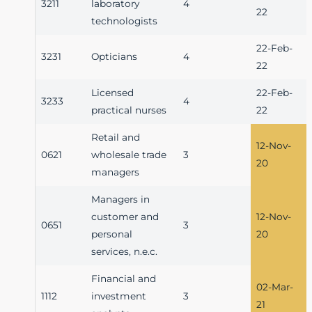
3211
laboratory
4
22
technologists
22-Feb-
3231
Opticians
4
22
Licensed
22-Feb-
3233
4
practical nurses
22
Retail and
12-Nov-
0621
wholesale trade
3
20
managers
Managers in
customer and
12-Nov-
0651
3
personal
20
services, n.e.c.
Financial and
02-Mar-
1112
investment
3
21