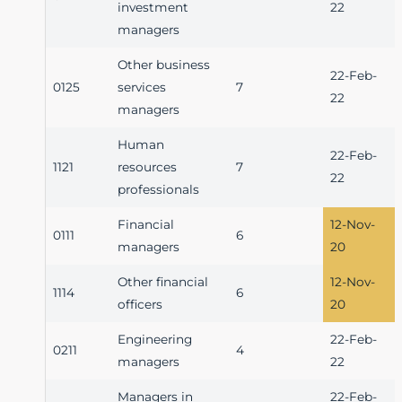
investment
22
managers
Other business
22-Feb-
0125
services
7
22
managers
Human
22-Feb-
1121
resources
7
22
professionals
Financial
12-Nov-
0111
6
managers
20
Other financial
12-Nov-
1114
6
officers
20
Engineering
22-Feb-
0211
4
managers
22
Managers in
22-Feb-